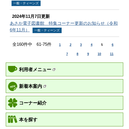
一般・ティーンズ
2024年11月7日更新
あさか電子図書館 特集コーナー更新のお知らせ（令和
6年11月）
一般・ティーンズ
全160件中 61-75件
1
2
3
4
5
6
7
8
9
10
11
利用者メニュー
新着本案内
コーナー紹介
本を探す