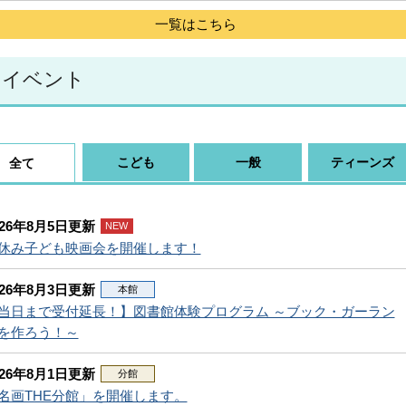
一覧はこちら
イベント
こども
一般
ティーンズ
全て
026年8月5日更新
NEW
休み子ども映画会を開催します！
026年8月3日更新
本館
当日まで受付延長！】図書館体験プログラム ～ブック・ガーラン
を作ろう！～
026年8月1日更新
分館
名画THE分館」を開催します。