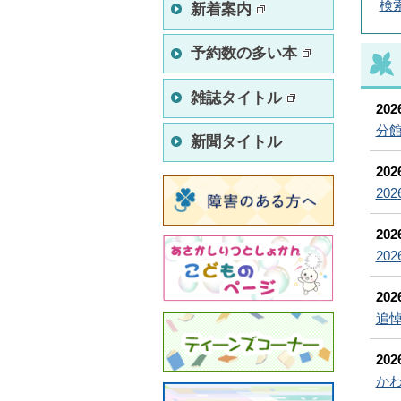
検
新着案内
予約数の多い本
雑誌タイトル
20
分
新聞タイトル
20
20
20
20
20
追
20
か