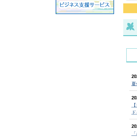
2
夏
2
【
ド
2
「