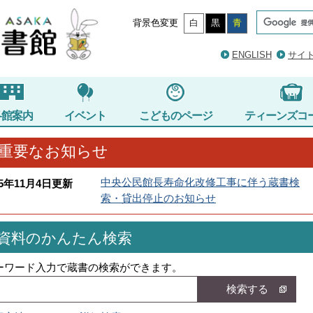
背景色変更
白
黒
青
ENGLISH
サイ
各館案内
イベント
こどものページ
ティーンズコ
重要なお知らせ
中央公民館長寿命化改修工事に伴う蔵書検
25年11月4日更新
索・貸出停止のお知らせ
資料のかんたん検索
ーワード入力で蔵書の検索ができます。