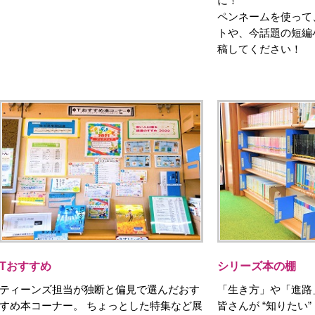
に！
ペンネームを使って
トや、今話題の短編
稿してください！
Tおすすめ
シリーズ本の棚
ティーンズ担当が独断と偏見で選んだおす
「生き方」や「進路
すめ本コーナー。 ちょっとした特集など展
皆さんが “知りたい