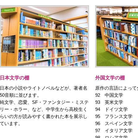
日本文学の棚
外国文学の棚
日本の小説やライトノベルなどが、著者名
原作の言語によって
50音順に並びます。
92 中国文学
純文学、恋愛、SF・ファンタジー・ミステ
93 英米文学
リー・ホラー、など、中学生から高校生く
94 ドイツ文学
らいの方が読みやすく書かれた本を展示し
95 フランス文学
ています。
96 スペイン文学
97 イタリア文学
98 ロシア文学