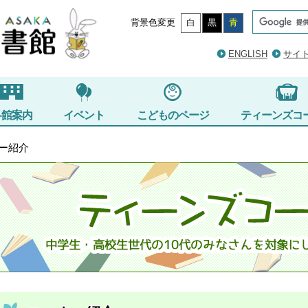
背景色変更
白
黒
青
ENGLISH
サイ
各館案内
イベント
こどものページ
ティーンズコ
ー紹介