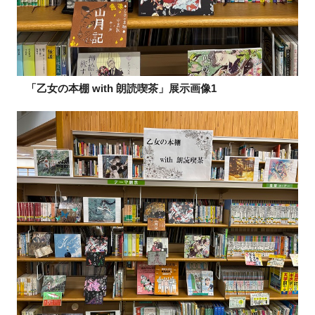
「乙女の本棚 with 朗読喫茶」展示画像1