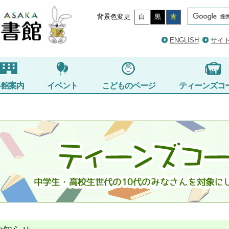
背景色変更
白
黒
青
ENGLISH
サイ
各館案内
イベント
こどものページ
ティーンズコ