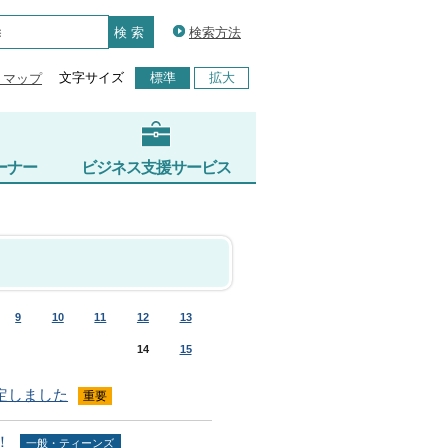
検索方法
文字サイズ
標準
拡大
トマップ
ーナー
ビジネス支援サービス
9
10
11
12
13
14
15
定しました
重要
！
一般・ティーンズ