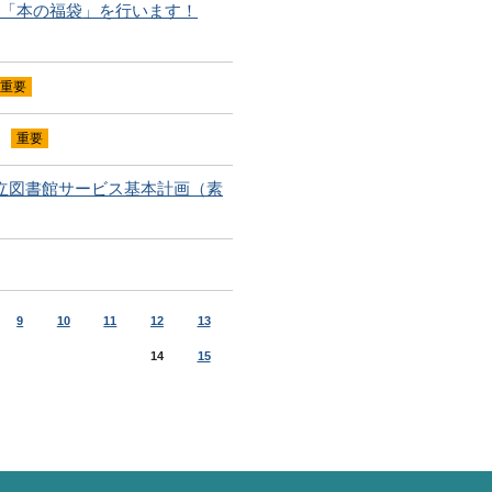
業「本の福袋」を行います！
重要
て
重要
立図書館サービス基本計画（素
9
10
11
12
13
14
15