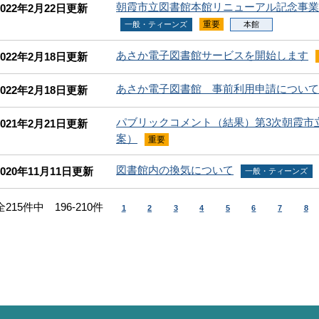
朝霞市立図書館本館リニューアル記念事
2022年2月22日更新
重要
一般・ティーンズ
本館
あさか電子図書館サービスを開始します
2022年2月18日更新
あさか電子図書館 事前利用申請につい
2022年2月18日更新
パブリックコメント（結果）第3次朝霞市
2021年2月21日更新
案）
重要
図書館内の換気について
2020年11月11日更新
一般・ティーンズ
全215件中 196-210件
1
2
3
4
5
6
7
8