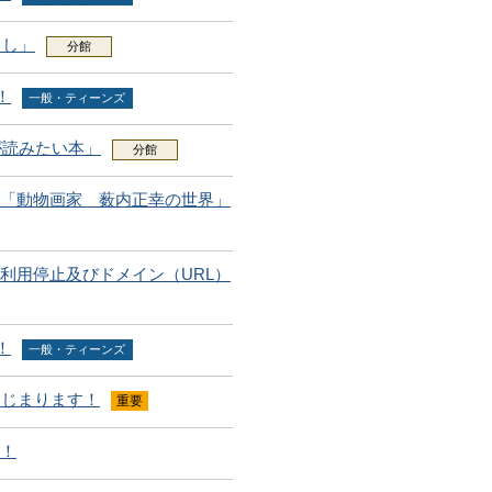
らし」
分館
！
一般・ティーンズ
が読みたい本」
分館
業「動物画家 薮内正幸の世界」
利用停止及びドメイン（URL）
！
一般・ティーンズ
はじまります！
重要
た！