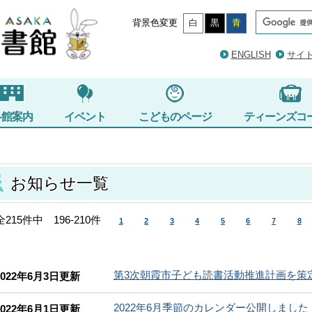
背景色変更
白
黒
青
ENGLISH
サイ
各館案内
イベント
こどものページ
ティーンズコ
お知らせ一覧
全215件中 196-210件
1
2
3
4
5
6
7
8
第3次朝霞市子ども読書活動推進計画を策
2022年6月3日更新
2022年6月季節のカレンダー公開しました
2022年6月1日更新