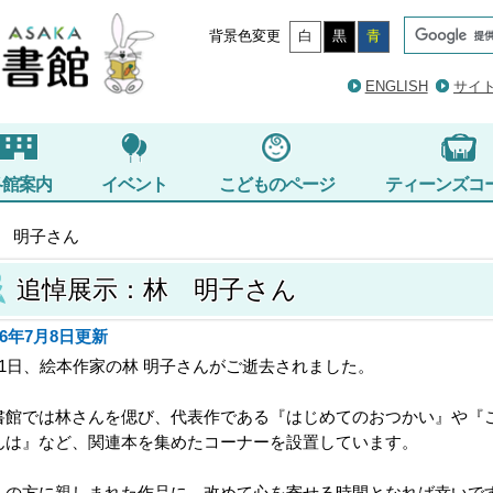
背景色変更
白
黒
青
ENGLISH
サイ
各館案内
イベント
こどものページ
ティーンズコ
 明子さん
追悼展示：林 明子さん
26年7月8日更新
月1日、絵本作家の林 明子さんがご逝去されました。
書館では林さんを偲び、代表作である『はじめてのおつかい』や『
んは』など、関連本を集めたコーナーを設置しています。
くの方に親しまれた作品に、改めて心を寄せる時間となれば幸いで