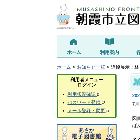
ホーム
利用案内
ホーム
お知らせ一覧
追悼展示：林
利用者メニュー
ログイン
利用状況確認
20
パスワード登録
7
メール登録・変更
図
ば
多